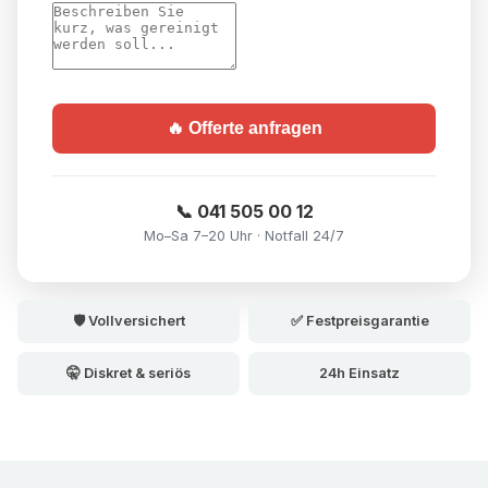
🔥 Offerte anfragen
📞 041 505 00 12
Mo–Sa 7–20 Uhr · Notfall 24/7
🛡️ Vollversichert
✅ Festpreisgarantie
🤫 Diskret & seriös
24h Einsatz