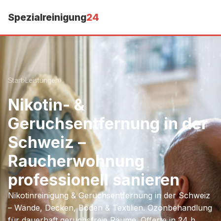
Spezialreinigung
24
Start
›
Leistungen
›
Nikotin- &
Geruchsentfernung in der
Schweiz –
Raucherwohnung
professionell sanieren
Nikotinreinigung & Geruchsentfernung in der Schweiz
– Wände, Decken, Böden & Textilien. Ozonbehandlung
für dauerhaft geruchsfreie Räume. Offerte in 24 h.