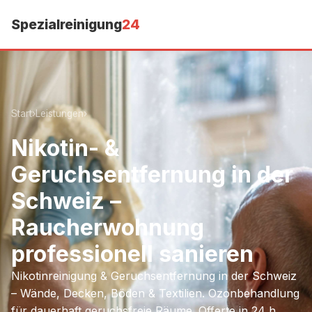
Spezialreinigung
24
Start
›
Leistungen
›
Nikotin- &
Geruchsentfernung in der
Schweiz –
Raucherwohnung
professionell sanieren
Nikotinreinigung & Geruchsentfernung in der Schweiz
– Wände, Decken, Böden & Textilien. Ozonbehandlung
für dauerhaft geruchsfreie Räume. Offerte in 24 h.