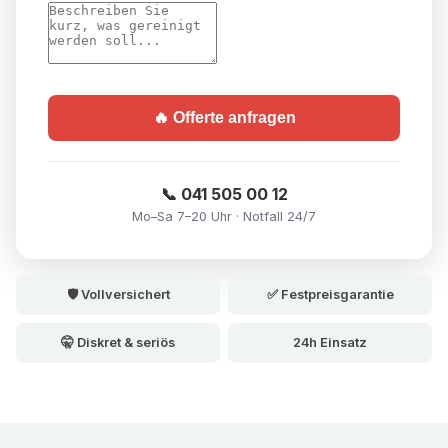
🔥 Offerte anfragen
📞 041 505 00 12
Mo–Sa 7–20 Uhr · Notfall 24/7
🛡️ Vollversichert
✅ Festpreisgarantie
🤫 Diskret & seriös
24h Einsatz