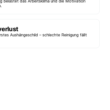
g belastet das Arbeitsklima und die Motivation
.
erlust
erstes Aushängeschild – schlechte Reinigung fällt