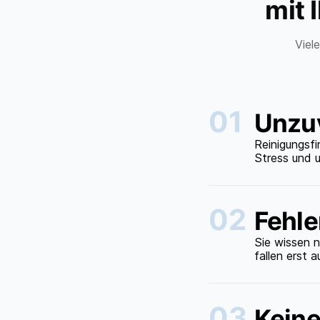
mit 
Viel
01
Unzuv
Reinigungsfi
Stress und 
02
Fehle
Sie wissen 
fallen erst a
03
Keine