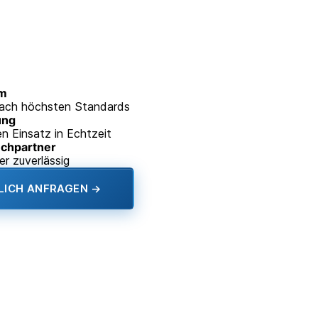
em
nach höchsten Standards
ung
n Einsatz in Echtzeit
echpartner
er zuverlässig
LICH ANFRAGEN →