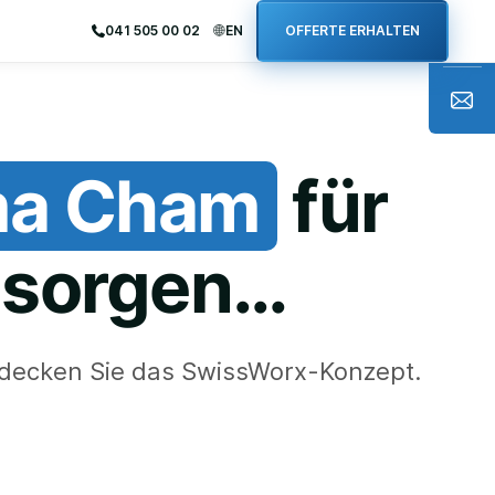
041 505 00 02
EN
OFFERTE ERHALTEN
ma Cham
für
s sorgen…
tdecken Sie das SwissWorx-Konzept.