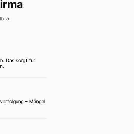
firma
lb zu
b. Das sorgt für
n.
hverfolgung – Mängel