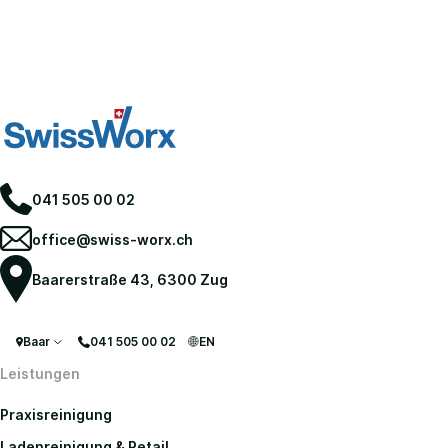
041 505 00 02
office@swiss-worx.ch
Baarerstraße 43, 6300 Zug
Baar
041 505 00 02
EN
Leistungen
Praxisreinigung
Ladenreinigung & Retail