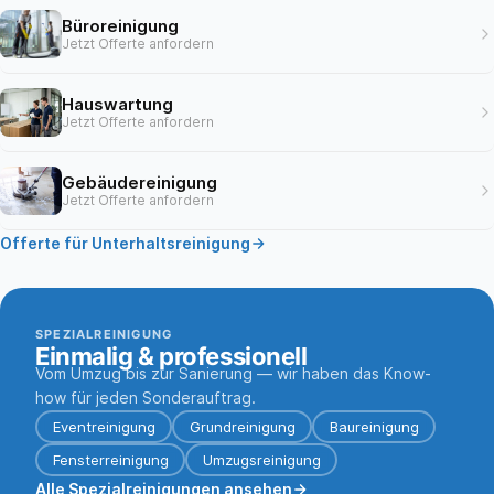
Büroreinigung
Jetzt Offerte anfordern
Hauswartung
Jetzt Offerte anfordern
Gebäudereinigung
Jetzt Offerte anfordern
Offerte für Unterhaltsreinigung
SPEZIALREINIGUNG
Einmalig & professionell
Vom Umzug bis zur Sanierung — wir haben das Know-
how für jeden Sonderauftrag.
Eventreinigung
Grundreinigung
Baureinigung
Fensterreinigung
Umzugsreinigung
Alle Spezialreinigungen ansehen