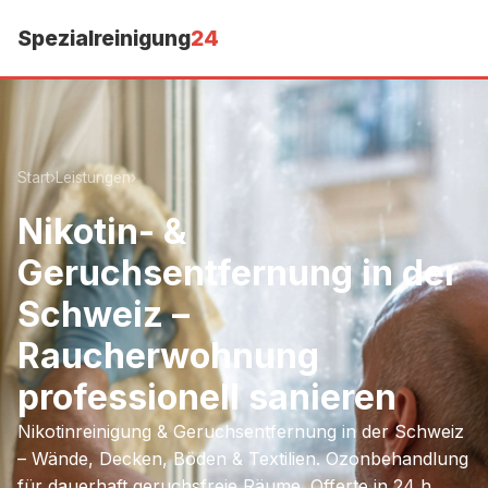
Spezialreinigung
24
Start
›
Leistungen
›
Nikotin- &
Geruchsentfernung in der
Schweiz –
Raucherwohnung
professionell sanieren
Nikotinreinigung & Geruchsentfernung in der Schweiz
– Wände, Decken, Böden & Textilien. Ozonbehandlung
für dauerhaft geruchsfreie Räume. Offerte in 24 h.