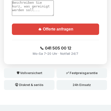
🔥 Offerte anfragen
📞 041 505 00 12
Mo–Sa 7–20 Uhr · Notfall 24/7
🛡️ Vollversichert
✅ Festpreisgarantie
🤫 Diskret & seriös
24h Einsatz