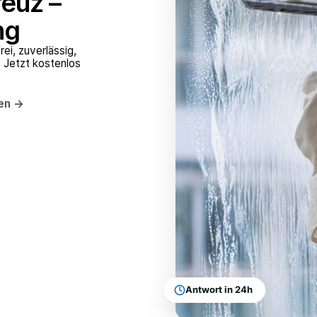
reuz –
ng
ei, zuverlässig,
. Jetzt kostenlos
hen
→
Antwort in 24h