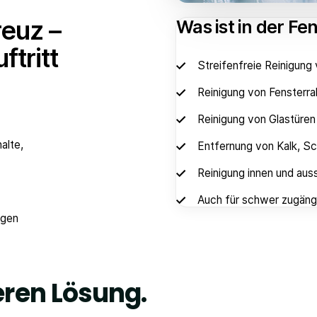
reuz –
Was ist in der Fe
ftritt
Streifenfreie Reinigung
Reinigung von Fensterr
Reinigung von Glastüre
alte,
Entfernung von Kalk, S
Reinigung innen und au
Auch für schwer zugäng
igen
eren Lösung.