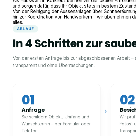
Als Hauswart in Rotkreuz kennen wir die lokalen Anforder
und sorgen dafür, dass Ihr Objekt stets in bestem Zustand 
Von der Reinigung der Aussenanlagen über Schneeräumun
hin zur Koordination von Handwerkern – wir übernehmen d
alles.
ABLAUF
In 4 Schritten zur saub
Von der ersten Anfrage bis zur abgeschlossenen Arbeit – s
transparent und ohne Überraschungen.
01
02
Anfrage
Besic
›
Sie schildern Objekt, Umfang und
Wir prü
Wunschtermin – per Formular oder
Fotos) 
Telefon.
transpa