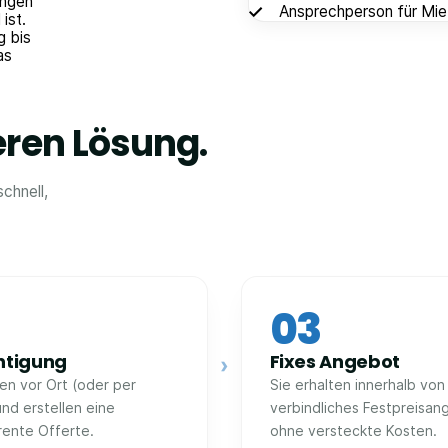
ungen
Ansprechperson für Mie
ist.
g bis
as
eren Lösung.
chnell,
03
htigung
Fixes Angebot
›
fen vor Ort (oder per
Sie erhalten innerhalb von
und erstellen eine
verbindliches Festpreisan
rente Offerte.
ohne versteckte Kosten.