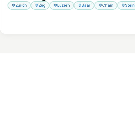
Zürich
Zug
Luzern
Baar
Cham
Stei