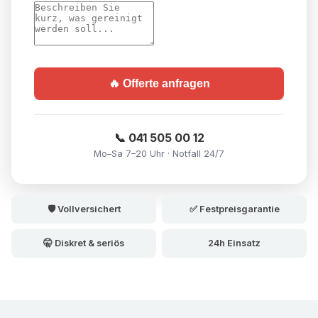
🔥 Offerte anfragen
📞 041 505 00 12
Mo–Sa 7–20 Uhr · Notfall 24/7
🛡️ Vollversichert
✅ Festpreisgarantie
🤫 Diskret & seriös
24h Einsatz