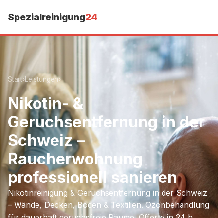
Spezialreinigung
24
Start
›
Leistungen
›
Nikotin- &
Geruchsentfernung in der
Schweiz –
Raucherwohnung
professionell sanieren
Nikotinreinigung & Geruchsentfernung in der Schweiz
– Wände, Decken, Böden & Textilien. Ozonbehandlung
für dauerhaft geruchsfreie Räume. Offerte in 24 h.