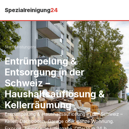
Spezialreinigung
24
Start
›
Leistungen
›
Entrümpelung &
Entsorgung in der
Schweiz –
Haushaltsauflösung &
Kellerräumung
Entrümpelung & Haushaltsauflösung in der Schweiz –
Keller, Dachboden, Garage oder ganze Wohnung.
Fixpreis, besenreine Übergabe. Offerte in 24 h.