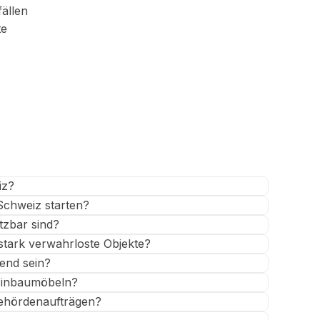
ällen
te
iz?
Schweiz starten?
tzbar sind?
ark verwahrloste Objekte?
end sein?
Einbaumöbeln?
Behördenaufträgen?