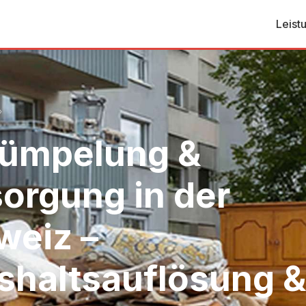
Leist
›
rümpelung &
orgung in der
weiz –
shaltsauflösung &