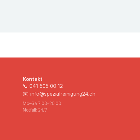
Kontakt
📞
041 505 00 12
✉️
info@spezialreinigung24.ch
Mo–Sa 7:00–20:00
Notfall: 24/7