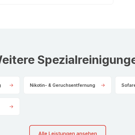
eitere Spezialreinigung
→
→
g
Nikotin- & Geruchsentfernung
Sofar
→
Alle Leistungen ansehen