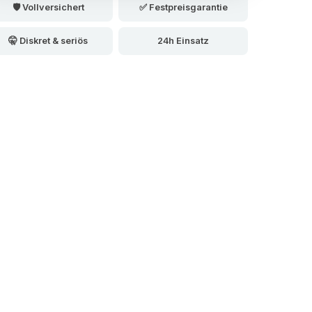
🛡️ Vollversichert
✅ Festpreisgarantie
🤫 Diskret & seriös
24h Einsatz