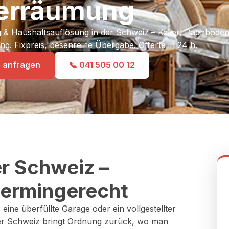
lerräumung
& Haushaltsauflösung in der Schweiz – Keller, Dachbode
. Fixpreis, besenreine Übergabe. Offerte in 24 h.
e anfragen
📞 041 505 00 12
r Schweiz –
 termingerecht
ne überfüllte Garage oder ein vollgestellter
 der Schweiz bringt Ordnung zurück, wo man