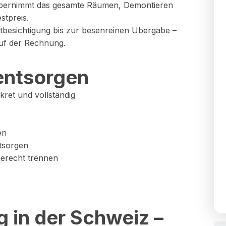
übernimmt das gesamte Räumen, Demontieren
stpreis.
rstbesichtigung bis zur besenreinen Übergabe –
uf der Rechnung.
entsorgen
ret und vollständig
en
tsorgen
gerecht trennen
 in der Schweiz –