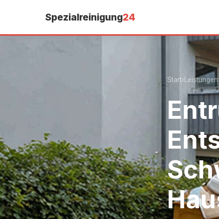
Spezialreinigung
24
Start
›
Leistungen
Ent
Ents
Sch
Hau