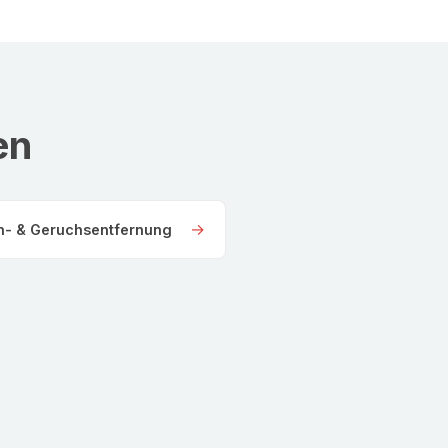
en
→
in- & Geruchsentfernung