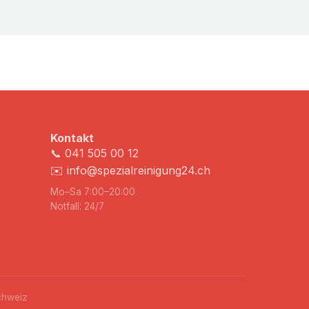
Kontakt
📞
041 505 00 12
✉️
info@spezialreinigung24.ch
Mo–Sa 7:00–20:00
Notfall: 24/7
chweiz