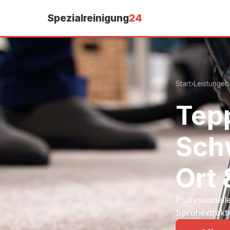
Spezialreinigung
24
Start
›
Leistungen
Tepp
Schw
Ort 
Professionell
Sprühextrakti