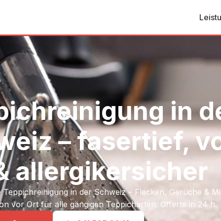
Leist
›
ichreinigung in d
eiz – fasertief, v
& allergikersicher
e Teppichreinigung in der Schweiz – Flecken, Gerüche & Mi
on vor Ort für alle gängigen Teppicharten. Offerte in 24 h.