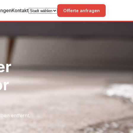
ungen
Kontakt
Offerte anfragen
er
or
lben entfernt.