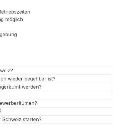
etriebszeiten
ng möglich
e
mgebung
hweiz?
pich wieder begehbar ist?
usgeräumt werden?
 Gewerberäumen?
?
r Schweiz starten?