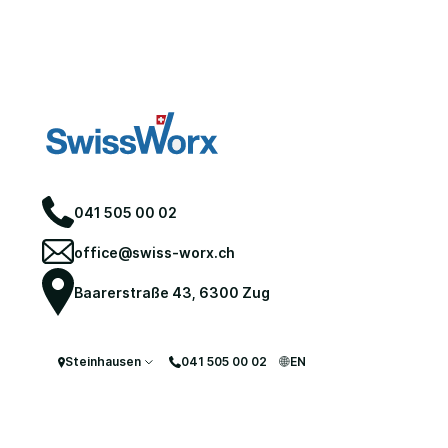
041 505 00 02
office@swiss-worx.ch
Baarerstraße 43, 6300 Zug
Steinhausen
041 505 00 02
EN