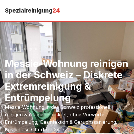
Spezialreinigung
24
Start
›
Leistungen
›
Messie-Wohnung reinigen
in der Schweiz – Diskrete
Extremreinigung &
Entrümpelung
Messie-Wohnung in der Schweiz professionell
reinigen & räumen – diskret, ohne Vorwürfe.
Entrümpelung, Desinfektion & Geruchssanierung.
Kostenlose Offerte in 24 h.